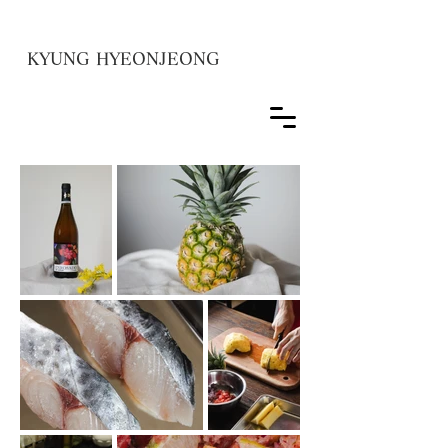
KYUNG HYEONJEONG
見出し h1