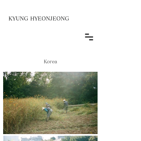
KYUNG HYEONJEONG
見出し h1
Korea